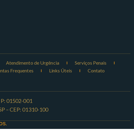
Atendimento de Urgência
Serviços Penais
ntas Frequentes
Links Úteis
Contato
CEP: 01502-001
o -SP – CEP: 01310-100
OS.