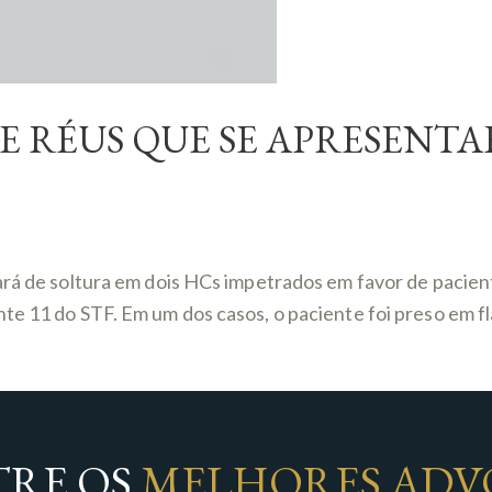
DE RÉUS QUE SE APRESEN
vará de soltura em dois HCs impetrados em favor de paci
te 11 do STF. Em um dos casos, o paciente foi preso em fl
RE OS
MELHORES ADV