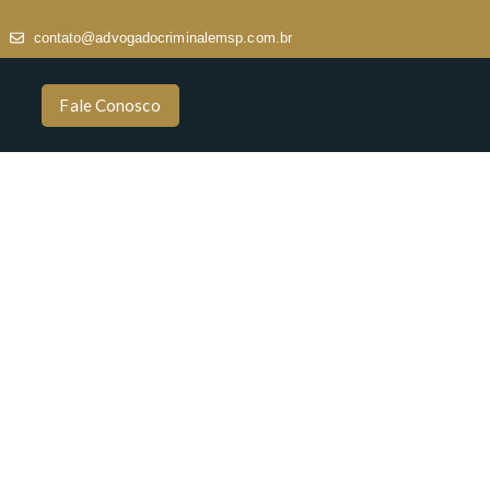
contato@advogadocriminalemsp.com.br
Fale Conosco