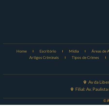
Home
Escritório
Mídia
Áreas de 
Artigos Criminais
Tipos de Crimes
Av da Libe
Filial: Av. Paulis
© 