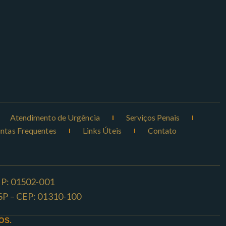
Atendimento de Urgência
Serviços Penais
ntas Frequentes
Links Úteis
Contato
CEP: 01502-001
o -SP – CEP: 01310-100
OS.