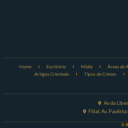
Home
Escritório
Mídia
Áreas de 
Artigos Criminais
Tipos de Crimes
Av da Libe
Filial: Av. Paulis
© 