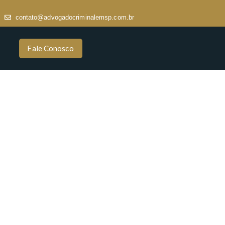
contato@advogadocriminalemsp.com.br
Fale Conosco