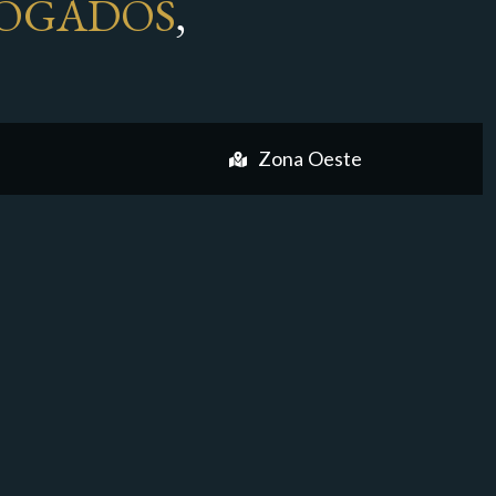
OGADOS
,
Zona Oeste