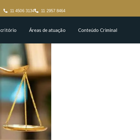
11 4506 3134
11 2957 8464
critório
Áreas de atuação
Conteúdo Criminal