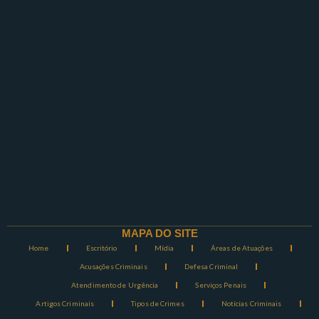
MAPA DO SITE
Home
Escritório
Mídia
Áreas de Atuações
Acusações Criminais
Defesa Criminal
Atendimento de Urgência
Serviços Penais
Artigos Criminais
Tipos de Crimes
Notícias Criminais