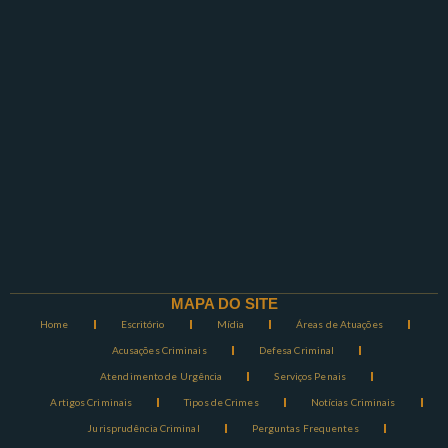
MAPA DO SITE
Home
Escritório
Mídia
Áreas de Atuações
Acusações Criminais
Defesa Criminal
Atendimento de Urgência
Serviços Penais
Artigos Criminais
Tipos de Crimes
Notícias Criminais
Jurisprudência Criminal
Perguntas Frequentes