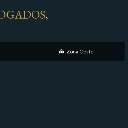
OGADOS
,
Zona Oeste