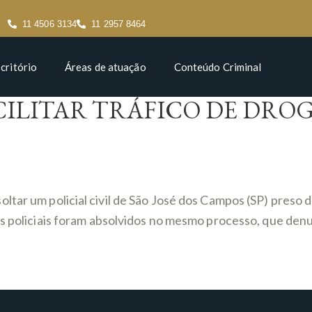
11 4506 3134
11 2957 8464
critório
Áreas de atuação
Conteúdo Criminal
CILITAR TRÁFICO DE DRO
oltar um policial civil de São José dos Campos (SP) pre
ês policiais foram absolvidos no mesmo processo, que den