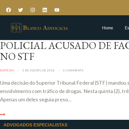
Home
Es
POLICIAL ACUSADO DE FA
NO STF
NOTÍCIAS
3 DE AGOSTO DE 2018
0
COMMENTS
Uma decisão do Superior Tribunal Federal (STF) mandou s
envolvimento com tráfico de drogas. Nesta quinta (2), tr
Apenas um deles seguia preso…
ADVOGADOS ESPECIALISTAS