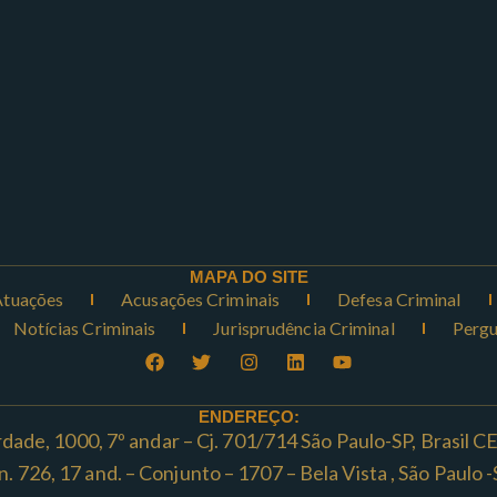
MAPA DO SITE
Atuações
Acusações Criminais
Defesa Criminal
Notícias Criminais
Jurisprudência Criminal
Pergu
ENDEREÇO:
rdade, 1000, 7º andar – Cj. 701/714 São Paulo-SP, Brasil 
ta n. 726, 17 and. – Conjunto – 1707 – Bela Vista , São Paul