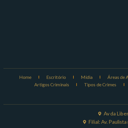
Home
Escritório
Mídia
Áreas de 
Artigos Criminais
Tipos de Crimes
Av da Libe
Filial: Av. Paulis