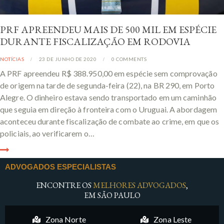
PRF APREENDEU MAIS DE 500 MIL EM ESPÉCIE
DURANTE FISCALIZAÇÃO EM RODOVIA
NOTÍCIAS
23 DE JUNHO DE 2020
0
COMMENTS
A PRF apreendeu R$ 388.950,00 em espécie sem comprovação
de origem na tarde de segunda-feira (22), na BR 290, em Porto
Alegre. O dinheiro estava sendo transportado em um caminhão
que seguia em direção à fronteira com o Uruguai. A abordagem
aconteceu durante fiscalização de combate ao crime, em que os
policiais, ao verificarem o…
ADVOGADOS ESPECIALISTAS
ENCONTRE OS
MELHORES ADVOGADOS
,
EM SÃO PAULO
Zona Norte
Zona Leste