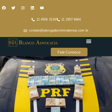
11 4506 3134
11 2957 8464
contato@advogadocriminalemsp.com.br
Áreas de atuação
Conteúdo Criminal
Fale Conosco