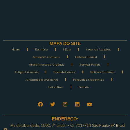
MAPA DO SITE
Home
Escritório
Mídia
Áreas de Atuações
Acusações Criminais
Defesa Criminal
Atendimento de Urgência
Serviços Penais
Artigos Criminais
Tipos de Crimes
Notícias Criminais
Jurisprudência Criminal
Perguntas Frequentes
Links Úteis
Contato
ENDEREÇO:
Av da Liberdade, 1000, 7º andar – Cj. 701/714 São Paulo-SP, Brasil