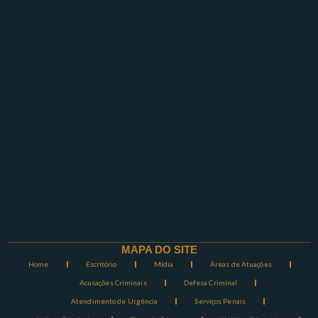
MAPA DO SITE
Home
Escritório
Mídia
Áreas de Atuações
Acusações Criminais
Defesa Criminal
Atendimento de Urgência
Serviços Penais