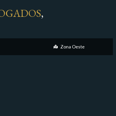
OGADOS
,
Zona Oeste