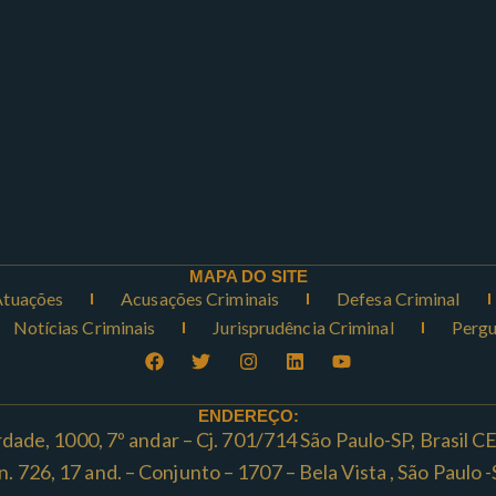
MAPA DO SITE
Atuações
Acusações Criminais
Defesa Criminal
Notícias Criminais
Jurisprudência Criminal
Pergu
ENDEREÇO:
rdade, 1000, 7º andar – Cj. 701/714 São Paulo-SP, Brasil 
ta n. 726, 17 and. – Conjunto – 1707 – Bela Vista , São Paul