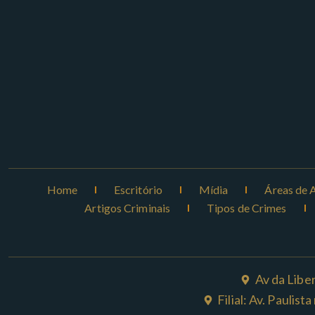
Home
Escritório
Mídia
Áreas de 
Artigos Criminais
Tipos de Crimes
Av da Libe
Filial: Av. Paulis