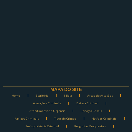
MAPA DO SITE
Home
Escritório
Mídia
Áreas de Atuações
Acusações Criminais
Defesa Criminal
Atendimento de Urgência
Serviços Penais
Artigos Criminais
Tipos de Crimes
Notícias Criminais
Jurisprudência Criminal
Perguntas Frequentes