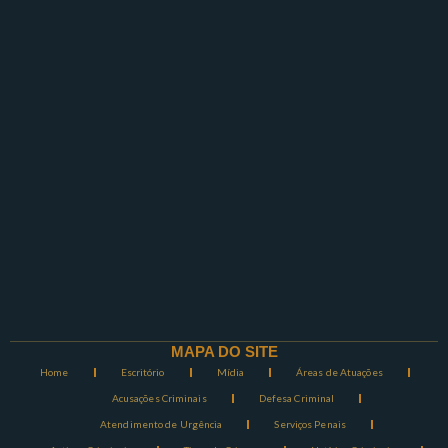
MAPA DO SITE
Home
Escritório
Mídia
Áreas de Atuações
Acusações Criminais
Defesa Criminal
Atendimento de Urgência
Serviços Penais