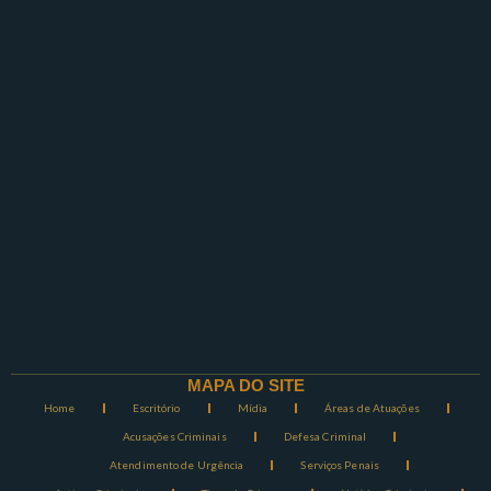
MAPA DO SITE
Home
Escritório
Mídia
Áreas de Atuações
Acusações Criminais
Defesa Criminal
Atendimento de Urgência
Serviços Penais