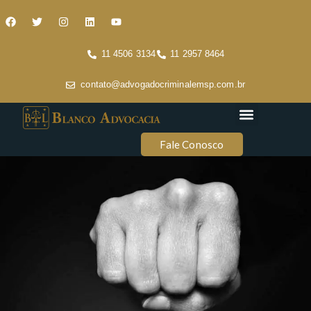
11 4506 3134
11 2957 8464
contato@advogadocriminalemsp.com.br
Áreas de atuação
Conteúdo Criminal
Fale Conosco