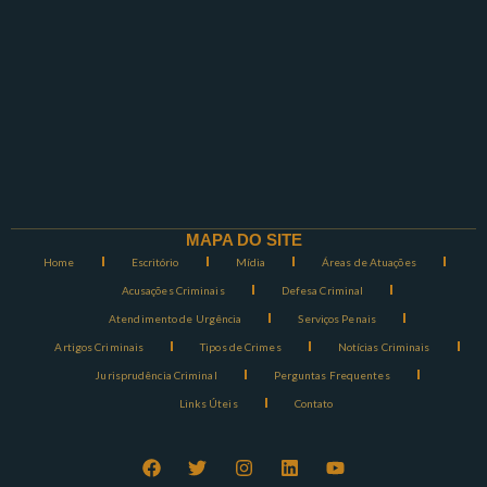
MAPA DO SITE
Home
Escritório
Mídia
Áreas de Atuações
Acusações Criminais
Defesa Criminal
Atendimento de Urgência
Serviços Penais
Artigos Criminais
Tipos de Crimes
Notícias Criminais
Jurisprudência Criminal
Perguntas Frequentes
Links Úteis
Contato