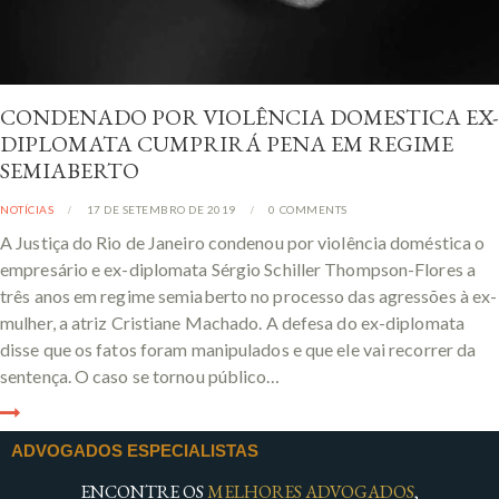
CONDENADO POR VIOLÊNCIA DOMESTICA EX-
DIPLOMATA CUMPRIRÁ PENA EM REGIME
SEMIABERTO
NOTÍCIAS
17 DE SETEMBRO DE 2019
0
COMMENTS
A Justiça do Rio de Janeiro condenou por violência doméstica o
empresário e ex-diplomata Sérgio Schiller Thompson-Flores a
três anos em regime semiaberto no processo das agressões à ex-
mulher, a atriz Cristiane Machado. A defesa do ex-diplomata
disse que os fatos foram manipulados e que ele vai recorrer da
sentença. O caso se tornou público…
ADVOGADOS ESPECIALISTAS
ENCONTRE OS
MELHORES ADVOGADOS
,