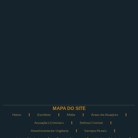
MAPA DO SITE
Home
Escritório
Mídia
Áreas de Atuações
Acusações Criminais
Defesa Criminal
Atendimento de Urgência
Serviços Penais