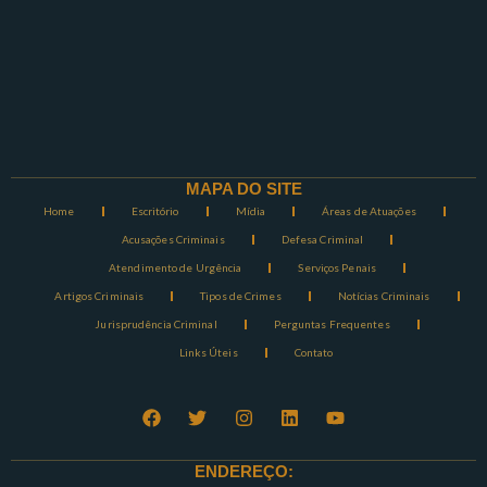
MAPA DO SITE
Home
Escritório
Mídia
Áreas de Atuações
Acusações Criminais
Defesa Criminal
Atendimento de Urgência
Serviços Penais
Artigos Criminais
Tipos de Crimes
Notícias Criminais
Jurisprudência Criminal
Perguntas Frequentes
Links Úteis
Contato
ENDEREÇO: