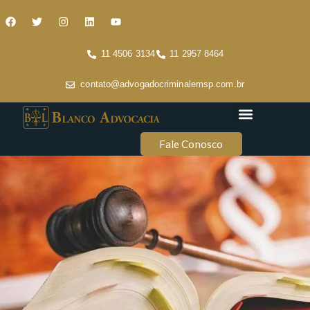
11 4506 3134
11 2957 8464
contato@advogadocriminalemsp.com.br
Áreas de atuação
Conteúdo Criminal
Fale Conosco