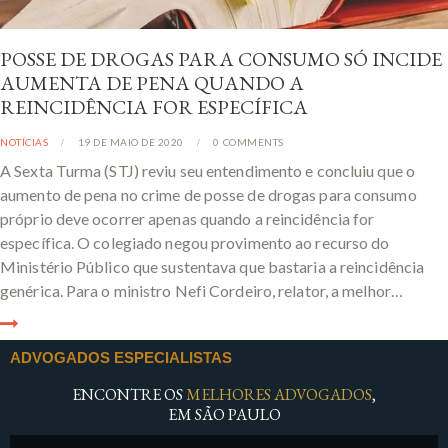
POSSE DE DROGAS PARA CONSUMO SÓ INCIDE
AUMENTA DE PENA QUANDO A
REINCIDÊNCIA FOR ESPECÍFICA
NOTÍCIAS
19 DE MAIO DE 2020
0
COMMENTS
A Sexta Turma (STJ) reviu seu entendimento e concluiu que o
aumento de pena no crime de posse de drogas para consumo
próprio deve ocorrer apenas quando a reincidência for
específica. O colegiado negou provimento ao recurso do
Ministério Público que sustentava que bastaria a reincidência
genérica. Para o ministro Nefi Cordeiro, relator, a melhor…
ADVOGADOS ESPECIALISTAS
ENCONTRE OS
MELHORES ADVOGADOS
,
EM SÃO PAULO