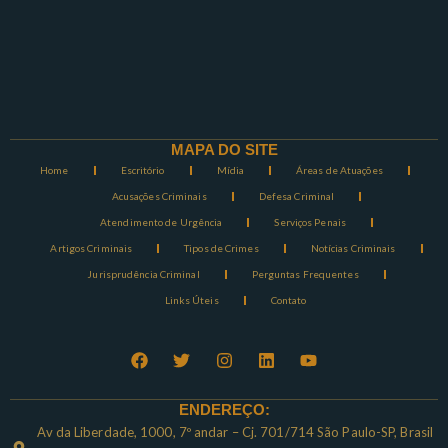
MAPA DO SITE
Home
Escritório
Mídia
Áreas de Atuações
Acusações Criminais
Defesa Criminal
Atendimento de Urgência
Serviços Penais
Artigos Criminais
Tipos de Crimes
Notícias Criminais
Jurisprudência Criminal
Perguntas Frequentes
Links Úteis
Contato
ENDEREÇO:
Av da Liberdade, 1000, 7º andar – Cj. 701/714 São Paulo-SP, Brasil