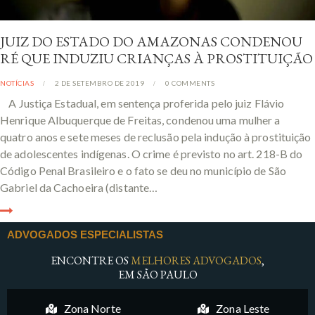
JUIZ DO ESTADO DO AMAZONAS CONDENOU
RÉ QUE INDUZIU CRIANÇAS À PROSTITUIÇÃO
NOTÍCIAS
2 DE SETEMBRO DE 2019
0
COMMENTS
A Justiça Estadual, em sentença proferida pelo juiz Flávio
Henrique Albuquerque de Freitas, condenou uma mulher a
quatro anos e sete meses de reclusão pela indução à prostituição
de adolescentes indígenas. O crime é previsto no art. 218-B do
Código Penal Brasileiro e o fato se deu no município de São
Gabriel da Cachoeira (distante…
ADVOGADOS ESPECIALISTAS
ENCONTRE OS
MELHORES ADVOGADOS
,
EM SÃO PAULO
Zona Norte
Zona Leste