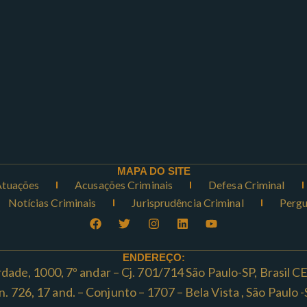
MAPA DO SITE
Atuações
Acusações Criminais
Defesa Criminal
Notícias Criminais
Jurisprudência Criminal
Pergu
ENDEREÇO:
rdade, 1000, 7º andar – Cj. 701/714 São Paulo-SP, Brasil 
ta n. 726, 17 and. – Conjunto – 1707 – Bela Vista , São Paul