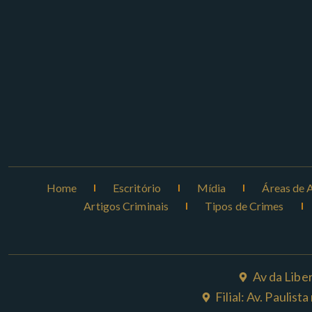
Home
Escritório
Mídia
Áreas de 
Artigos Criminais
Tipos de Crimes
Av da Libe
Filial: Av. Paulis