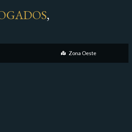
OGADOS
,
Zona Oeste