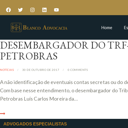
Home
Es
DESEMBARGADOR DO TRF-
PETROBRAS
NOTÍCIAS
30 DE OUTUBRO DE 2017
0
COMMENTS
A não identificação de eventuais contas secretas ou do des
Com base nesse entendimento, o desembargador do Tribun
Petrobras Luís Carlos Moreira da…
ADVOGADOS ESPECIALISTAS