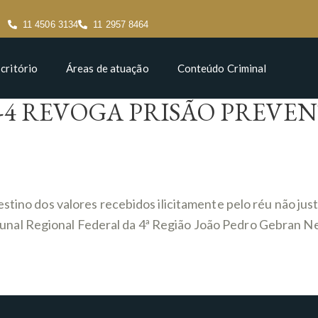
11 4506 3134
11 2957 8464
critório
Áreas de atuação
Conteúdo Criminal
4 REVOGA PRISÃO PREVEN
tino dos valores recebidos ilicitamente pelo réu não justi
al Regional Federal da 4ª Região João Pedro Gebran Net