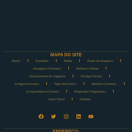
MAPA DO SITE
Home
Escritório
Mídia
Áreas de Atuações
Acusações Criminais
Defesa Criminal
Atendimento de Urgência
Serviços Penais
Artigos Criminais
Tipos de Crimes
Notícias Criminais
Jurisprudência Criminal
Perguntas Frequentes
Links Úteis
Contato
ENDEREÇO: