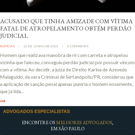
ACUSADO QUE TINHA AMIZADE COM VÍTIMA
FATAL DE ATROPELAMENTO OBTÉM PERDÃO
JUDICIAL
NOTÍCIAS
22 DE JUNHO DE 2020
0
COMMENTS
Homem que realizava manobra de ré com carreta e atropelou
vizinha que faleceu, conseguiu perdão judicial por possuir vínculo
com a vítima. Ao decidir, a juíza de Direito Karina de Azevedo
Malaguido, da vara Criminal de Sertanópolis/PR, considerou que
a aplicação de sanção penal apenas puniria o homem novamente,
que já lida…
ADVOGADOS ESPECIALISTAS
ENCONTRE OS
MELHORES ADVOGADOS
,
EM SÃO PAULO