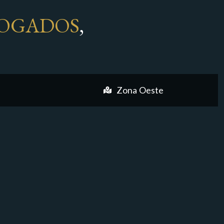
OGADOS
,
Zona Oeste