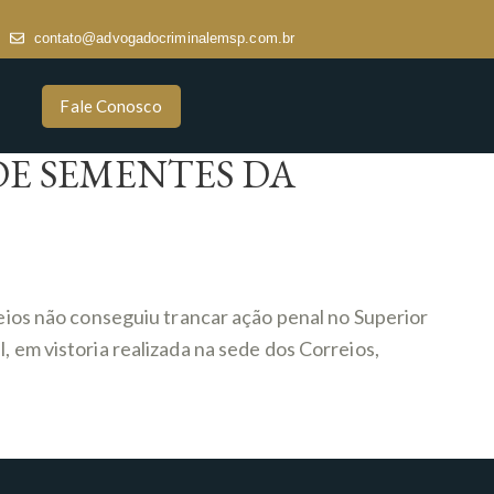
contato@advogadocriminalemsp.com.br
Fale Conosco
E SEMENTES DA
os não conseguiu trancar ação penal no Superior
, em vistoria realizada na sede dos Correios,