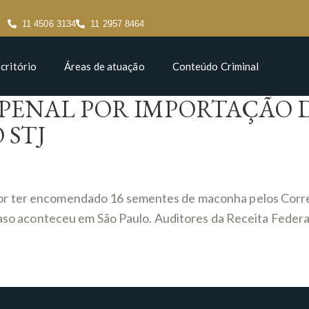
11 4506 3134
11 2957 8464
critório
Áreas de atuação
Conteúdo Criminal
ENAL POR IMPORTAÇÃO D
 STJ
or ter encomendado 16 sementes de maconha pelos Correi
caso aconteceu em São Paulo. Auditores da Receita Federal