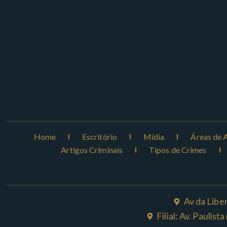
Home
Escritório
Mídia
Áreas de 
Artigos Criminais
Tipos de Crimes
Av da Libe
Filial: Av. Paulis