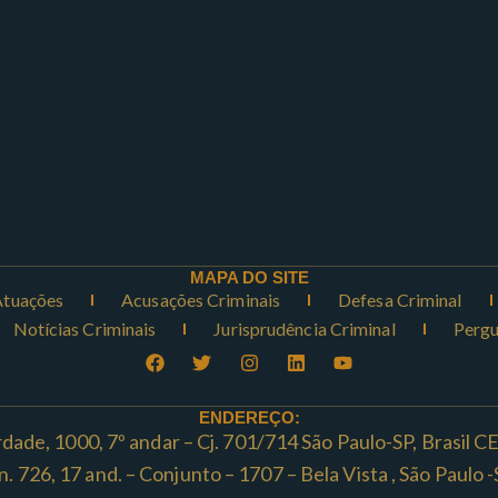
MAPA DO SITE
Atuações
Acusações Criminais
Defesa Criminal
Notícias Criminais
Jurisprudência Criminal
Pergu
ENDEREÇO:
rdade, 1000, 7º andar – Cj. 701/714 São Paulo-SP, Brasil 
ta n. 726, 17 and. – Conjunto – 1707 – Bela Vista , São Paul