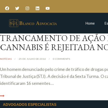
Home
Es
TRANCAMENTO DE AÇÃO P
CANNABIS É REJEITADA NO
NOTÍCIAS
25 DE JULHO DE 2016
0
COMMENTS
Um homem denunciado pelo crime de tráfico de drogas p
Tribunal de Justiça (STJ). A decisão é da Sexta Turma. O 
identificaram 16 sementes…
ADVOGADOS ESPECIALISTAS