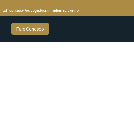
contato@advogadocriminalemsp.com.br
Fale Conosco