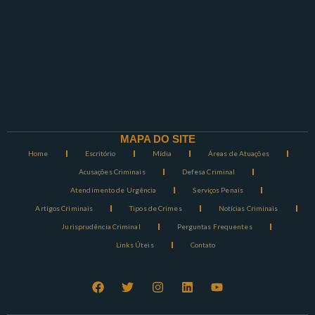
MAPA DO SITE
Home
Escritório
Mídia
Áreas de Atuações
Acusações Criminais
Defesa Criminal
Atendimento de Urgência
Serviços Penais
Artigos Criminais
Tipos de Crimes
Notícias Criminais
Jurisprudência Criminal
Perguntas Frequentes
Links Úteis
Contato