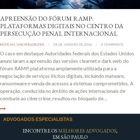
APREENSÃO DO FÓRUM RAMP:
PLATAFORMAS DIGITAIS NO CENTRO DA
PERSECUÇÃO PENAL INTERNACIONAL
NOTÍCIAS
,
UNCATEGORIZED
28 DE JANEIRO DE 2026
0
COMMENTS
O caso em destaque Autoridades federais dos Estados Unidos
anunciaram a apreensão das versões clearnet e dark web do
fórum RAMP, plataforma amplamente utilizada para a
negociação de serviços ilícitos digitais, incluindo malware,
ransomware e venda de acessos a sistemas comprometidos. A
operação, conduzida no âmbito de ações internacionais de
combate ao cibercrime, resultou no bloqueio de…
ADVOGADOS ESPECIALISTAS
ENCONTRE OS
MELHORES ADVOGADOS
,
EM SÃO PAULO