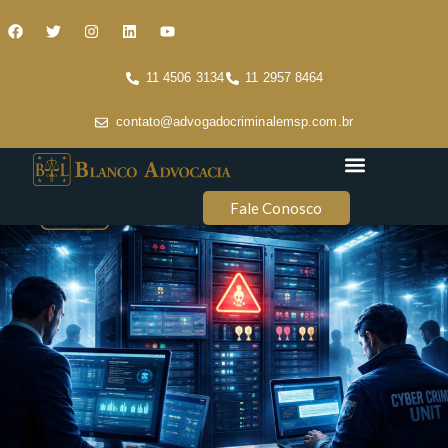
11 4506 3134
11 2957 8464
contato@advogadocriminalemsp.com.br
Áreas de atuação
Conteúdo Criminal
Fale Conosco