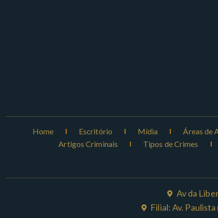
Home
Escritório
Mídia
Áreas de 
Artigos Criminais
Tipos de Crimes
Av da Libe
Filial: Av. Paulis