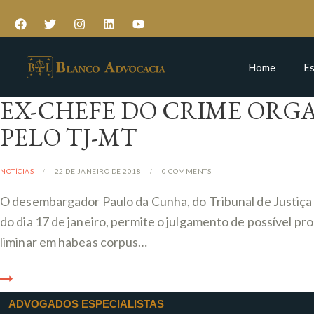
Home
Es
EX-CHEFE DO CRIME ORGA
PELO TJ-MT
NOTÍCIAS
22 DE JANEIRO DE 2018
0
COMMENTS
O desembargador Paulo da Cunha, do Tribunal de Justiça 
do dia 17 de janeiro, permite o julgamento de possível p
liminar em habeas corpus…
ADVOGADOS ESPECIALISTAS