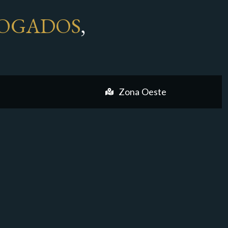
OGADOS
,
Zona Oeste