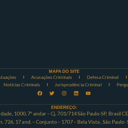
MAPA DO SITE
Atuações
Acusações Criminais
Defesa Criminal
Notícias Criminais
Jurisprudência Criminal
Pergu
ENDEREÇO:
rdade, 1000, 7º andar – Cj. 701/714 São Paulo-SP, Brasil 
ta n. 726, 17 and. – Conjunto – 1707 – Bela Vista , São Paul