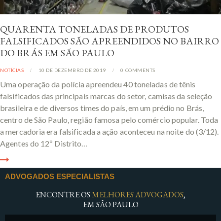
QUARENTA TONELADAS DE PRODUTOS
FALSIFICADOS SÃO APREENDIDOS NO BAIRRO
DO BRÁS EM SÃO PAULO
NOTÍCIAS
10 DE DEZEMBRO DE 2019
0
COMMENTS
Uma operação da polícia apreendeu 40 toneladas de tênis
falsificados das principais marcas do setor, camisas da seleção
brasileira e de diversos times do país, em um prédio no Brás,
centro de São Paulo, região famosa pelo comércio popular. Toda
a mercadoria era falsificada a ação aconteceu na noite do (3/12).
Agentes do 12º Distrito…
ADVOGADOS ESPECIALISTAS
ENCONTRE OS
MELHORES ADVOGADOS
,
EM SÃO PAULO