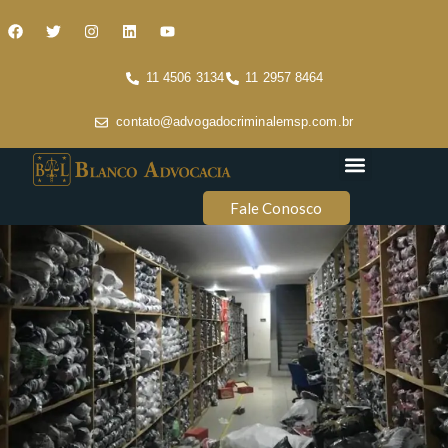
11 4506 3134
11 2957 8464
contato@advogadocriminalemsp.com.br
Áreas de atuação
Conteúdo Criminal
Fale Conosco