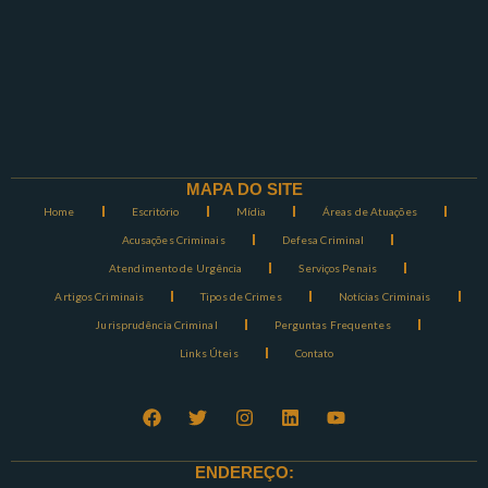
MAPA DO SITE
Home
Escritório
Mídia
Áreas de Atuações
Acusações Criminais
Defesa Criminal
Atendimento de Urgência
Serviços Penais
Artigos Criminais
Tipos de Crimes
Notícias Criminais
Jurisprudência Criminal
Perguntas Frequentes
Links Úteis
Contato
ENDEREÇO: