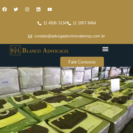
11 4506 3134
11 2957 8464
contato@advogadocriminalemsp.com.br
Áreas de atuação
Conteúdo Criminal
Fale Conosco