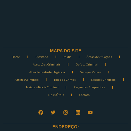
MAPA DO SITE
Home
Escritório
Mídia
Áreas de Atuações
Acusações Criminais
Defesa Criminal
Atendimento de Urgência
Serviços Penais
Artigos Criminais
Tipos de Crimes
Notícias Criminais
Jurisprudência Criminal
Perguntas Frequentes
Links Úteis
Contato
ENDEREÇO: