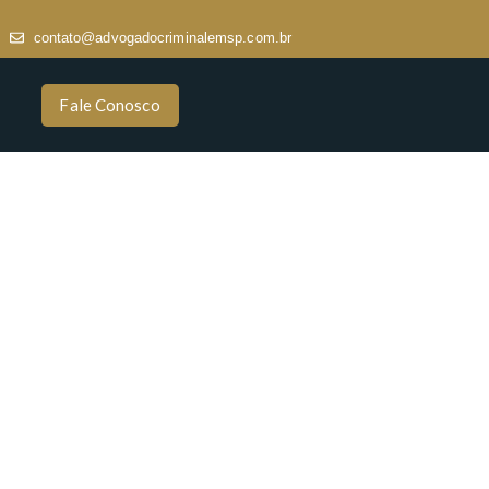
contato@advogadocriminalemsp.com.br
Fale Conosco