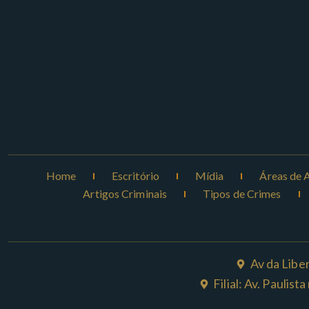
Home
Escritório
Mídia
Áreas de 
Artigos Criminais
Tipos de Crimes
Av da Libe
Filial: Av. Paulis