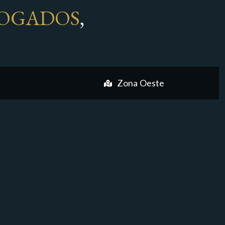
OGADOS
,
Zona Oeste