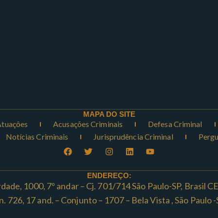
MAPA DO SITE
Atuações
Acusações Criminais
Defesa Criminal
Notícias Criminais
Jurisprudência Criminal
Pergu
ENDEREÇO:
rdade, 1000, 7º andar – Cj. 701/714 São Paulo-SP, Brasil 
ta n. 726, 17 and. – Conjunto – 1707 – Bela Vista , São Paul