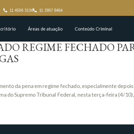
11 4506 3134
11 2957 8464
critório
Áreas de atuação
Conteúdo Criminal
ADO REGIME FECHADO PAR
OGAS
imento da pena em regime fechado, especialmente depois d
rma do Supremo Tribunal Federal, nesta terça-feira (4/