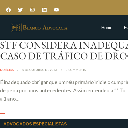
Home
Es
STF CONSIDERA INADEQU
CASO DE TRÁFICO DE DR
NOTÍCIAS
5 DE OUTUBRO DE 2016
0
COMMENTS
É inadequado obrigar que um réu primário inicie o cumpr
de pena por bons antecedentes. Assim entendeu a 1ª Tu
a 1 ano…
ADVOGADOS ESPECIALISTAS