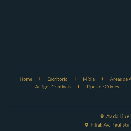
Home
Escritório
Mídia
Áreas de 
Artigos Criminais
Tipos de Crimes
Av da Libe
Filial: Av. Paulis