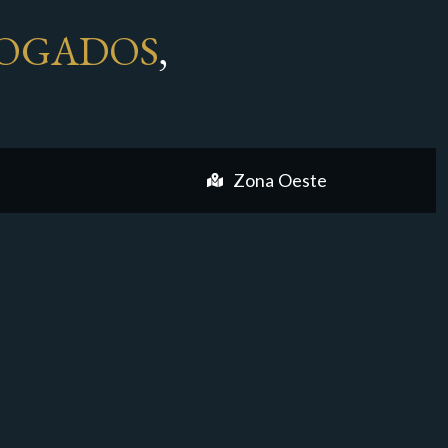
OGADOS
,
Zona Oeste