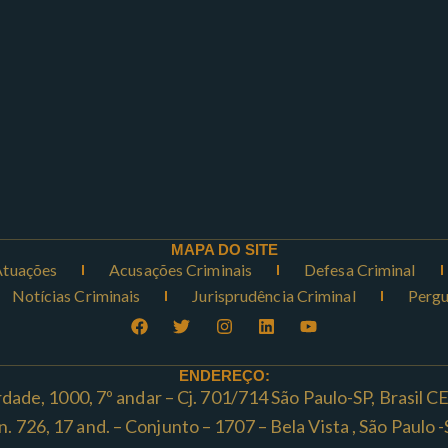
MAPA DO SITE
Atuações
Acusações Criminais
Defesa Criminal
Notícias Criminais
Jurisprudência Criminal
Pergu
ENDEREÇO:
rdade, 1000, 7º andar – Cj. 701/714 São Paulo-SP, Brasil 
ta n. 726, 17 and. – Conjunto – 1707 – Bela Vista , São Paul