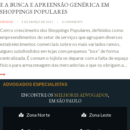
E A BUSCA E APREENSÃO GENÉRICA EM
SHOPPINGS POPULARES
ARTIGOS
3 DE MARÇO DE 2017
0
COMMENTS
Com o crescimento dos Shoppings Populares, definidos como
empreendimentos do setor de serviços que agrupam diversos
estabelecimentos comerciais sobre os mais variados ramos,
alguns subdivididos em lojas com pequenos “box” de forma
centralizada. É comum o lojista se deparar com a falta de espaço
físico para armazenagem das mercadorias o que os obrigam a…
ADVOGADOS ESPECIALISTAS
ENCONTRE OS
MELHORES ADVOGADOS
,
EM SÃO PAULO
Zona Norte
Zona Leste