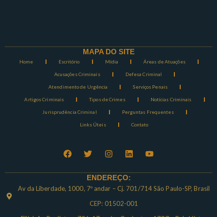
MAPA DO SITE
Home
Escritório
Mídia
Áreas de Atuações
Acusações Criminais
Defesa Criminal
Atendimento de Urgência
Serviços Penais
Artigos Criminais
Tipos de Crimes
Notícias Criminais
Jurisprudência Criminal
Perguntas Frequentes
Links Úteis
Contato
ENDEREÇO:
Av da Liberdade, 1000, 7º andar – Cj. 701/714 São Paulo-SP, Brasil
CEP: 01502-001