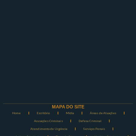
MAPA DO SITE
Home
Escritório
Mídia
Áreas de Atuações
Acusações Criminais
Defesa Criminal
Atendimento de Urgência
Serviços Penais