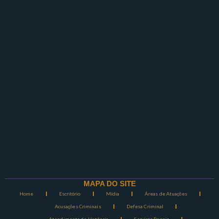
MAPA DO SITE
Home
Escritório
Mídia
Áreas de Atuações
Acusações Criminais
Defesa Criminal