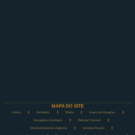
MAPA DO SITE
Home
Escritório
Mídia
Áreas de Atuações
Acusações Criminais
Defesa Criminal
Atendimento de Urgência
Serviços Penais