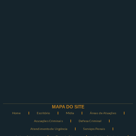
MAPA DO SITE
Home
Escritório
Mídia
Áreas de Atuações
Acusações Criminais
Defesa Criminal
Atendimento de Urgência
Serviços Penais