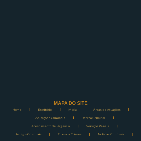
MAPA DO SITE
Home
Escritório
Mídia
Áreas de Atuações
Acusações Criminais
Defesa Criminal
Atendimento de Urgência
Serviços Penais
Artigos Criminais
Tipos de Crimes
Notícias Criminais