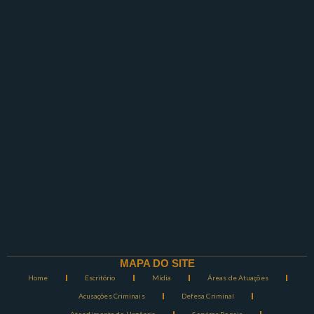
MAPA DO SITE
Home
Escritório
Mídia
Áreas de Atuações
Acusações Criminais
Defesa Criminal