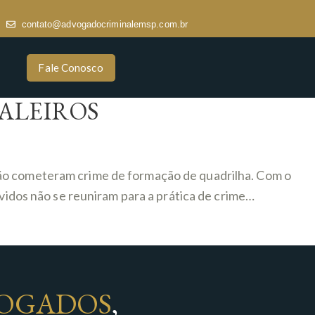
contato@advogadocriminalemsp.com.br
Fale Conosco
SALEIROS
não cometeram crime de formação de quadrilha. Com o
lvidos não se reuniram para a prática de crime…
OGADOS
,