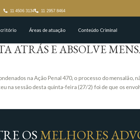
11 4506 3134
11 2957 8464
critório
Áreas de atuação
Conteúdo Criminal
OLTA ATRÁS E ABSOLVE MEN
 condenados na Ação Penal 470, o processo do mensalão, 
eu na sessão desta quinta-feira (27/2) foi de que os envo
RE OS
MELHORES ADV