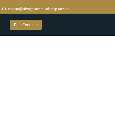
contato@advogadocriminalemsp.com.br
Fale Conosco