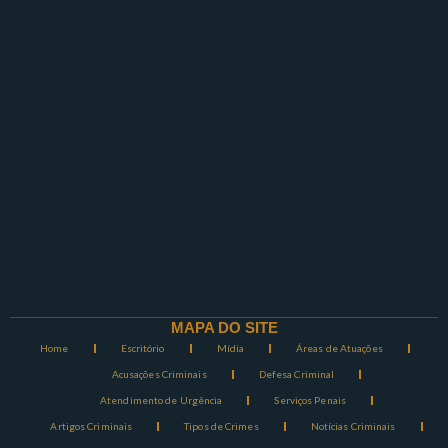
MAPA DO SITE
Home
Escritório
Mídia
Áreas de Atuações
Acusações Criminais
Defesa Criminal
Atendimento de Urgência
Serviços Penais
Artigos Criminais
Tipos de Crimes
Notícias Criminais