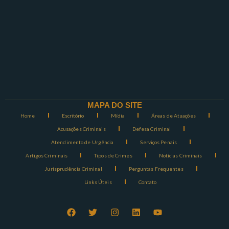
MAPA DO SITE
Home
Escritório
Mídia
Áreas de Atuações
Acusações Criminais
Defesa Criminal
Atendimento de Urgência
Serviços Penais
Artigos Criminais
Tipos de Crimes
Notícias Criminais
Jurisprudência Criminal
Perguntas Frequentes
Links Úteis
Contato