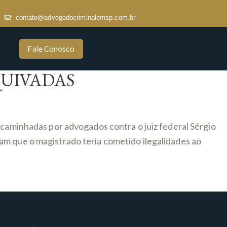
contato@advogadocriminalemsp.com.br
Fale Conosco
QUIVADAS
ncaminhadas por advogados contra o juiz federal Sérgio
am que o magistrado teria cometido ilegalidades ao