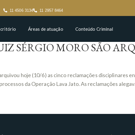
11 4506 3134
11 2957 8464
critório
Áreas de atuação
Conteúdo Criminal
IZ SÉRGIO MORO SÃO AR
arquivou hoje (10/6) as cinco reclamações disciplinares e
s processos da Operação Lava Jato. As reclamações alegav