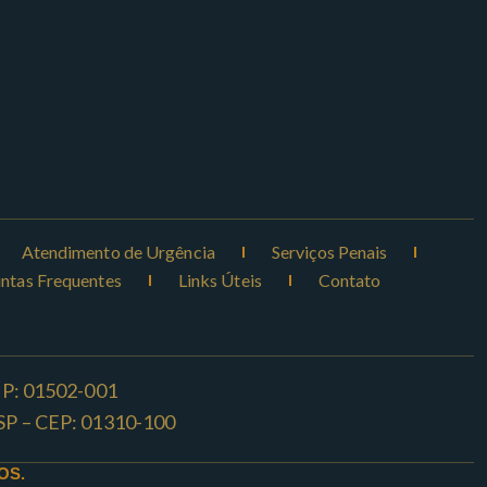
Atendimento de Urgência
Serviços Penais
ntas Frequentes
Links Úteis
Contato
CEP: 01502-001
o -SP – CEP: 01310-100
OS.