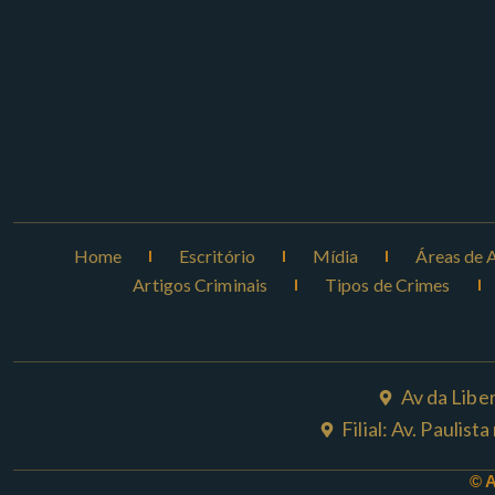
Home
Escritório
Mídia
Áreas de 
Artigos Criminais
Tipos de Crimes
Av da Libe
Filial: Av. Paulis
© 