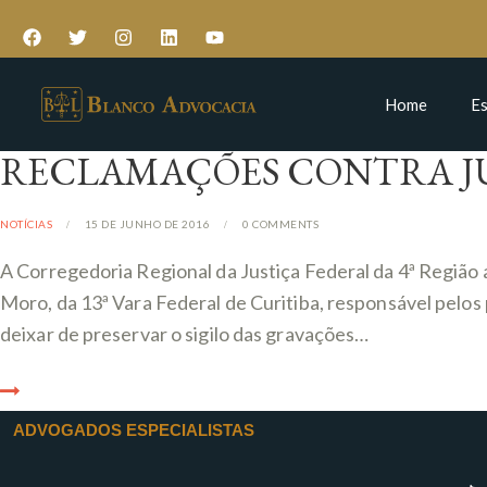
Home
Es
RECLAMAÇÕES CONTRA JU
NOTÍCIAS
15 DE JUNHO DE 2016
0
COMMENTS
A Corregedoria Regional da Justiça Federal da 4ª Região 
Moro, da 13ª Vara Federal de Curitiba, responsável pelo
deixar de preservar o sigilo das gravações…
ADVOGADOS ESPECIALISTAS