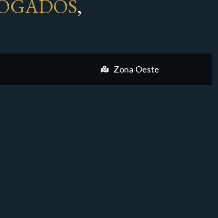
OGADOS
,
Zona Oeste