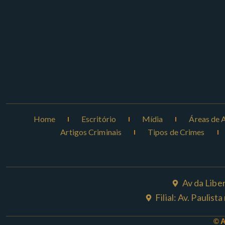
Home
Escritório
Mídia
Áreas de 
Artigos Criminais
Tipos de Crimes
Av da Libe
Filial: Av. Paulis
© 