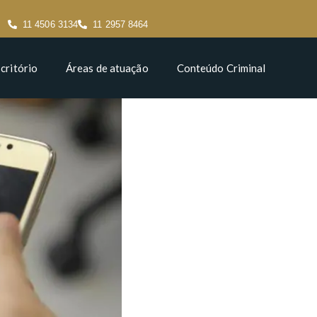
11 4506 3134
11 2957 8464
critório
Áreas de atuação
Conteúdo Criminal