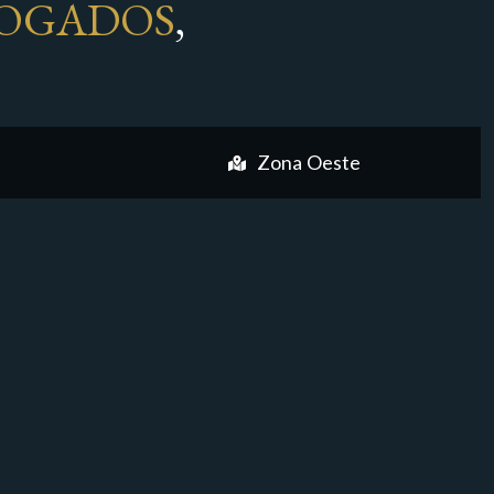
OGADOS
,
Zona Oeste