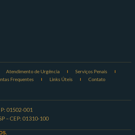
Atendimento de Urgência
Serviços Penais
ntas Frequentes
Links Úteis
Contato
CEP: 01502-001
o -SP – CEP: 01310-100
OS.