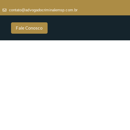
contato@advogadocriminalemsp.com.br
Fale Conosco