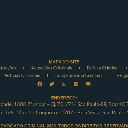
MAPA DO SITE
Atuações
Acusações Criminais
Defesa Criminal
Notícias Criminais
Jurisprudência Criminal
Pergu
ENDEREÇO:
rdade, 1000, 7º andar – Cj. 701/714 São Paulo-SP, Brasil 
ta n. 726, 17 and. – Conjunto – 1707 – Bela Vista , São Paul
ADVOGADO CRIMINAL 2025. TODOS OS DIREITOS RESERVAD