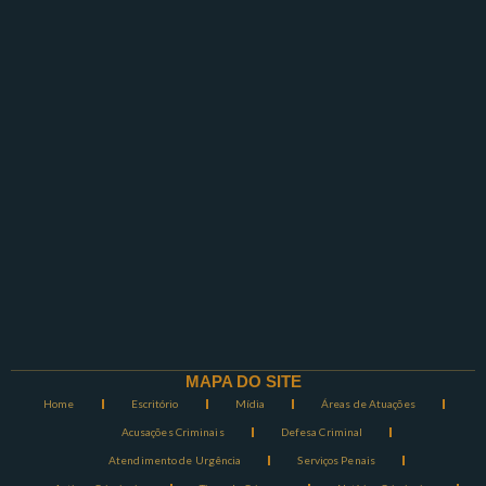
MAPA DO SITE
Home
Escritório
Mídia
Áreas de Atuações
Acusações Criminais
Defesa Criminal
Atendimento de Urgência
Serviços Penais