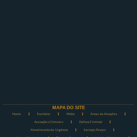
MAPA DO SITE
Home
Escritório
Mídia
Áreas de Atuações
Acusações Criminais
Defesa Criminal
Atendimento de Urgência
Serviços Penais