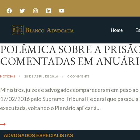
Home
Es
POLÊMICA SOBRE A PRISÃ
COMENTADAS EM ANUÁRIO 
NOTÍCIAS
28 DE ABRIL DE 2016
0
COMMENTS
Ministros, juízes e advogados compareceram em peso ao l
17/02/2016 pelo Supremo Tribunal Federal que passou a p
executada, voltando o Plenário aplicar à…
ADVOGADOS ESPECIALISTAS