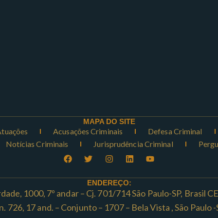
MAPA DO SITE
Atuações
Acusações Criminais
Defesa Criminal
Notícias Criminais
Jurisprudência Criminal
Pergu
ENDEREÇO:
rdade, 1000, 7º andar – Cj. 701/714 São Paulo-SP, Brasil 
ta n. 726, 17 and. – Conjunto – 1707 – Bela Vista , São Paul