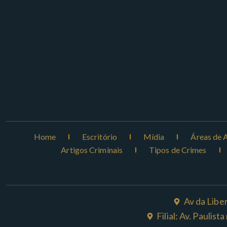
Home
Escritório
Mídia
Áreas de 
Artigos Criminais
Tipos de Crimes
Av da Libe
Filial: Av. Paulis