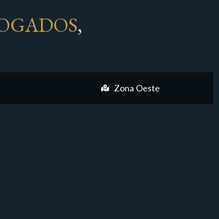
OGADOS
,
Zona Oeste