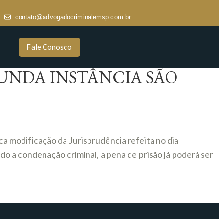
contato@advogadocriminalemsp.com.br
Fale Conosco
UNDA INSTÂNCIA SÃO
 modificação da Jurisprudência refeita no dia
o a condenação criminal, a pena de prisão já poderá ser