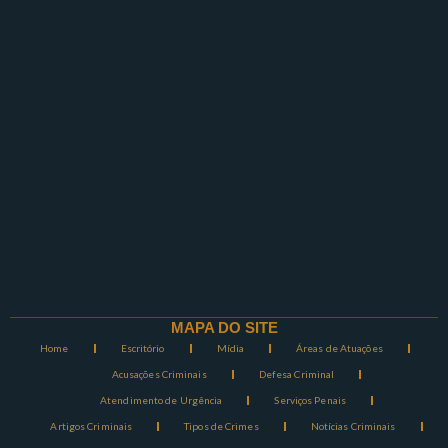
MAPA DO SITE
Home
Escritório
Mídia
Áreas de Atuações
Acusações Criminais
Defesa Criminal
Atendimento de Urgência
Serviços Penais
Artigos Criminais
Tipos de Crimes
Notícias Criminais