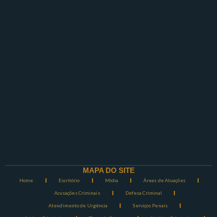
MAPA DO SITE
Home
Escritório
Mídia
Áreas de Atuações
Acusações Criminais
Defesa Criminal
Atendimento de Urgência
Serviços Penais