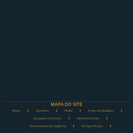
MAPA DO SITE
Home
Escritório
Mídia
Áreas de Atuações
Acusações Criminais
Defesa Criminal
Atendimento de Urgência
Serviços Penais