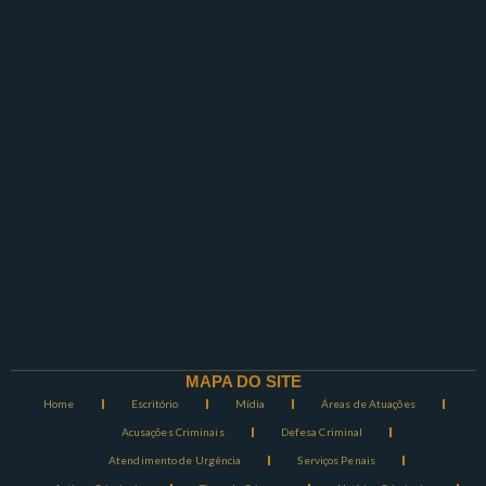
MAPA DO SITE
Home
Escritório
Mídia
Áreas de Atuações
Acusações Criminais
Defesa Criminal
Atendimento de Urgência
Serviços Penais