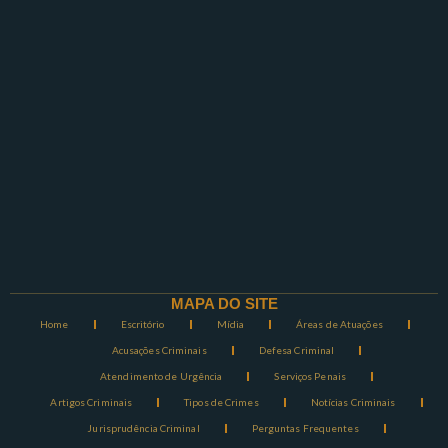
MAPA DO SITE
Home
Escritório
Mídia
Áreas de Atuações
Acusações Criminais
Defesa Criminal
Atendimento de Urgência
Serviços Penais
Artigos Criminais
Tipos de Crimes
Notícias Criminais
Jurisprudência Criminal
Perguntas Frequentes