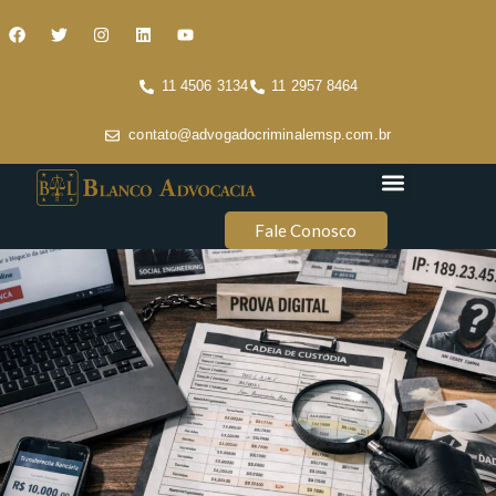
11 4506 3134
11 2957 8464
contato@advogadocriminalemsp.com.br
Áreas de atuação
Conteúdo Criminal
Fale Conosco