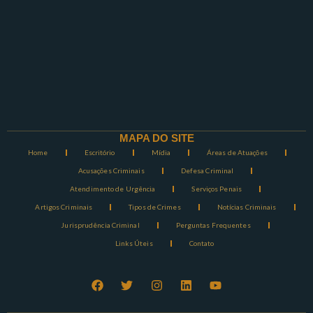
MAPA DO SITE
Home
Escritório
Mídia
Áreas de Atuações
Acusações Criminais
Defesa Criminal
Atendimento de Urgência
Serviços Penais
Artigos Criminais
Tipos de Crimes
Notícias Criminais
Jurisprudência Criminal
Perguntas Frequentes
Links Úteis
Contato