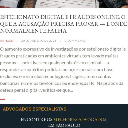
ESTELIONATO DIGITAL E FRAUDES ONLINE: O
QUE A ACUSAÇÃO PRECISA PROVAR — E ONDE
NORMALMENTE FALHA
ARTIGOS
30 DE JANEIRO DE 2026
0
COMMENTS
O aumento expressivo de investigações por estelionato digital e
fraudes praticadas em ambientes virtuais tem levado muitas
pessoas — inclusive sem qualquer histórico criminal — a
responder a inquéritos policiais ou ações penais com base
exclusiva em vínculos tecnológicos frágeis, como contas
bancárias, números telefônicos ou endereços IP. Na prática da
defesa penal digital, verifica-se que…
ADVOGADOS ESPECIALISTAS
ENCONTRE OS
MELHORES ADVOGADOS
,
EM SÃO PAULO