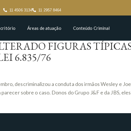
11 4506 3134
11 2957 8464
critório
Áreas de atuação
Conteúdo Criminal
R ALTERADO FIGURAS TÍPIC
EI 6.835/76
bro, descriminalizou a conduta dos irmãos Wesley e Joesle
um parecer sobre o caso. Donos do Grupo J&F e da JBS, el