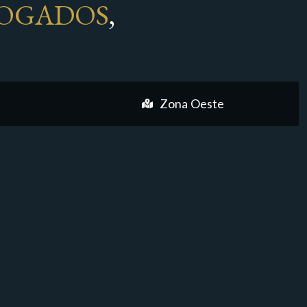
OGADOS
,
Zona Oeste