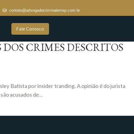
contato@advogadocriminalemsp.com.br
Fale Conosco
AS DOS CRIMES DESCRITOS
y Batista por insider tranding. A opinião é do jurista
es são acusados de…