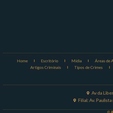
Home
Escritório
Mídia
Áreas de 
Artigos Criminais
Tipos de Crimes
Av da Libe
Filial: Av. Paulis
© 