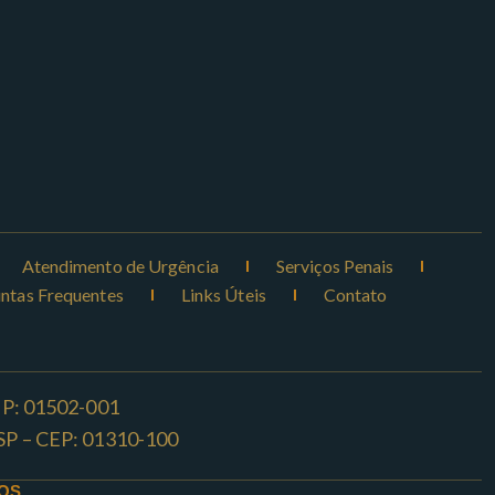
Atendimento de Urgência
Serviços Penais
ntas Frequentes
Links Úteis
Contato
CEP: 01502-001
o -SP – CEP: 01310-100
OS.