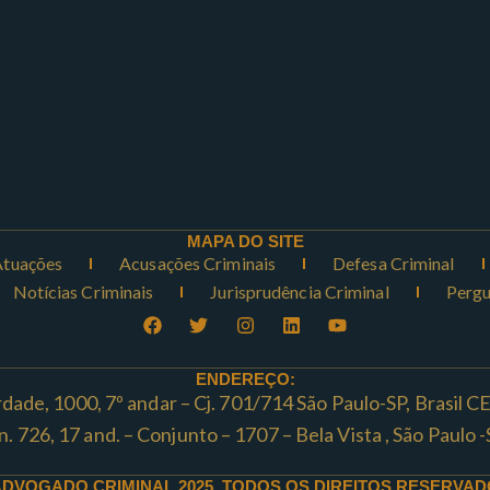
MAPA DO SITE
Atuações
Acusações Criminais
Defesa Criminal
Notícias Criminais
Jurisprudência Criminal
Pergu
ENDEREÇO:
rdade, 1000, 7º andar – Cj. 701/714 São Paulo-SP, Brasil 
ta n. 726, 17 and. – Conjunto – 1707 – Bela Vista , São Paul
ADVOGADO CRIMINAL 2025. TODOS OS DIREITOS RESERVAD