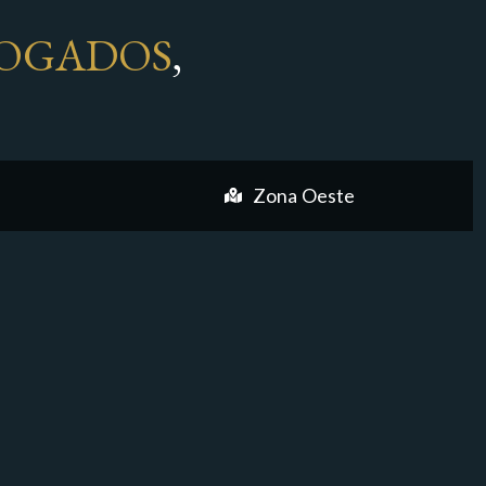
OGADOS
,
Zona Oeste