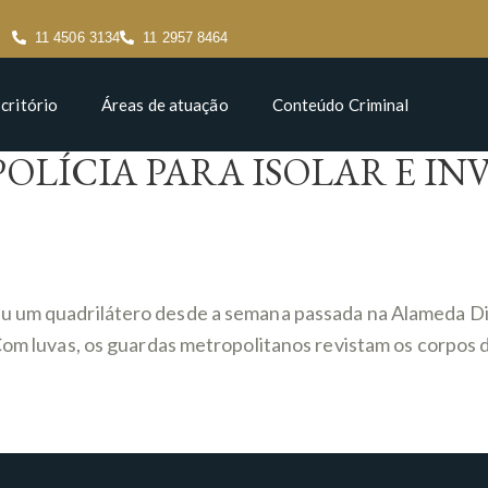
11 4506 3134
11 2957 8464
critório
Áreas de atuação
Conteúdo Criminal
OLÍCIA PARA ISOLAR E I
u um quadrilátero desde a semana passada na Alameda Din
Com luvas, os guardas metropolitanos revistam os corpos da