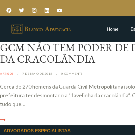
Home
Es
GCM NÃO TEM PODER DE P
DA CRACOLÂNDIA
ARTIGOS
7 DE MAIO DE 2015
0
COMMENTS
Cerca de 270 homens da Guarda Civil Metropolitana isolo
prefeitura ter desmontado a “ favelinha da cracolândia”. 
tudo que…
ADVOGADOS ESPECIALISTAS