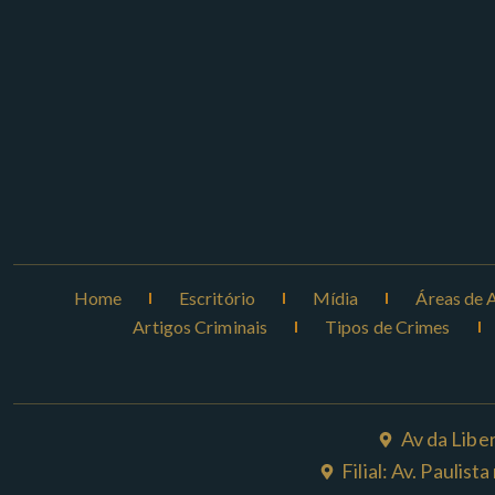
Home
Escritório
Mídia
Áreas de 
Artigos Criminais
Tipos de Crimes
Av da Libe
Filial: Av. Paulis