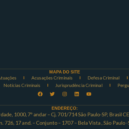
MAPA DO SITE
Atuações
Acusações Criminais
Defesa Criminal
Notícias Criminais
Jurisprudência Criminal
Pergu
ENDEREÇO:
rdade, 1000, 7º andar – Cj. 701/714 São Paulo-SP, Brasil 
ta n. 726, 17 and. – Conjunto – 1707 – Bela Vista , São Paul