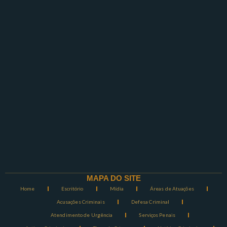
MAPA DO SITE
Home
Escritório
Mídia
Áreas de Atuações
Acusações Criminais
Defesa Criminal
Atendimento de Urgência
Serviços Penais